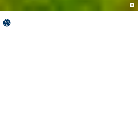
Nin (Nona) è un vero e proprio
gioiello della costa Adriatica.
Questo piccolo borgo custodisce in sé traccia del
suo passato più remoto risalente all’antichità, ma
assume grande rilievo soprattutto al tempo della
Croazia medievale. A parte il suo ricco
patrimonio culturale, Nin ha molto da dare
anche dal punto di vista naturalistico ed
ecologico. Alcune spiagge da fiaba e l’ambiente
naturale intatto tutt’attorno, rendono questa
destinazione ancora più invitante e